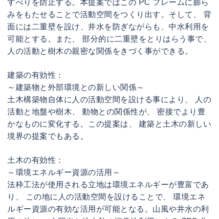
すべりを防止する。本提案ではこの PC フレームに膨ら
みをもたせることで活動空間をつくり出す。そして、 背
面には二重壁を設け、井水を防ぎながらも、中水利用を
可能とする。また、 部分的に二重壁をとりはらう事で、
人の活動と樹木の親密な関係をきづく事ができる。
建築の有効性：
～建築物と外部環境との新しい関係～
土木構築物自体に人の活動空間を設ける事により、 人の
活動と地盤や樹木、 動物との関係性が、 密接でより豊
かなものに変化する。この提案は、 建築と土木の新しい
境界の提案でもある。
土木の有効性：
～環境エネルギー資源の活用～
法枠工法が使用される立地は環境エネルギーが豊富であ
り、 この地に人の活動空間を設けることで、 環境エネ
ルギー資源の有効な活用が可能となる。山風や井水の利