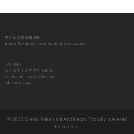
中西昭太建築事務所
Shota Nakanishi Architects & Asocciates
924-0847
石川県白山市内方新保町18
Uchikatashinbo18 Hakusan
Ishikawa Japan
© 2026 Shota Nakanishi Architects. Proudly powered
by
Sydney