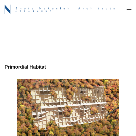
コ
ト
ン
グ
テ
ル
ン
メ
ツ
ニ
へ
ュ
ス
ー
キ
ッ
Primordial Habitat
プ