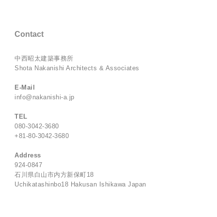
Contact
中西昭太建築事務所
Shota Nakanishi Architects & Associates
E-Mail
info@nakanishi-a.jp
TEL
080-3042-3680
+81-80-3042-3680
Address
924-0847
石川県白山市内方新保町18
Uchikatashinbo18 Hakusan Ishikawa Japan