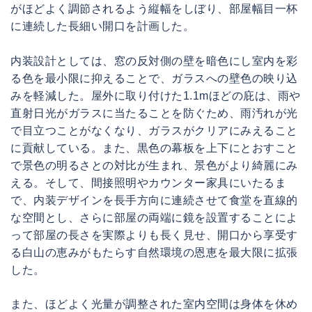
がほどよく調節されるよう縦幅をしぼり、部屋幅目一杯
に連続した長細い開口を計画した。
内装設計としては、窓の反対側の壁を暗色にし室内を彩
る色を最小限に抑えることで、ガラスへの壁色の映り込
みを軽減した。屋外に取り付けた1.1mほどの庇は、雨や
直射日光がガラスに当たることを防ぐため、雨汚れが光
で目立つことがなくなり、ガラスがクリアにみえること
に貢献している。また、黒色の幕板を上下にとおすこと
で景色の明るさとの対比が生まれ、景色がより綺麗にみ
える。そして、間接照明やカウンター家具にいたるま
で、内装デザインを長手方向に連続させて食堂を直線的
な空間とし、さらに部屋の両端に鏡を設置することによ
って部屋の長さを実際よりも長く見せ、開口から享受す
る白山の恵みがもたらす自然環境の恩恵を最大限に拡張
した。
また、ほどよく光量が調整された室内空間は身体を休め