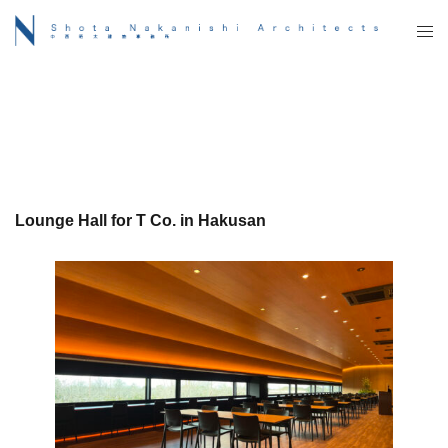
コ
ト
ン
グ
テ
ル
ン
メ
ツ
ニ
へ
ュ
ス
ー
キ
ッ
Lounge Hall for T Co. in Hakusan
プ