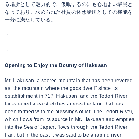
る場所として魅力的で、仮眠するのにも心地よい環境と
なっており、求められた社員の休憩場所としての機能を
十分に満たしている。
・
・
Opening to Enjoy the Bounty of Hakusan
Mt. Hakusan, a sacred mountain that has been revered
as “the mountain where the gods dwell” since its
establishment in 717. Hakusan, and the Tedori River
fan-shaped area stretches across the land that has
been formed with the blessings of Mt. The Tedori River,
which flows from its source in Mt. Hakusan and empties
into the Sea of Japan, flows through the Tedori River
Fan, but in the past it was said to be a raging river,