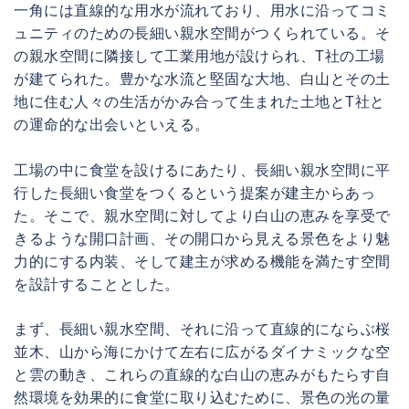
一角には直線的な用水が流れており、用水に沿ってコミ
ュニティのための長細い親水空間がつくられている。そ
の親水空間に隣接して工業用地が設けられ、T社の工場
が建てられた。豊かな水流と堅固な大地、白山とその土
地に住む人々の生活がかみ合って生まれた土地とT社と
の運命的な出会いといえる。
工場の中に食堂を設けるにあたり、長細い親水空間に平
行した長細い食堂をつくるという提案が建主からあっ
た。そこで、親水空間に対してより白山の恵みを享受で
きるような開口計画、その開口から見える景色をより魅
力的にする内装、そして建主が求める機能を満たす空間
を設計することとした。
まず、長細い親水空間、それに沿って直線的にならぶ桜
並木、山から海にかけて左右に広がるダイナミックな空
と雲の動き、これらの直線的な白山の恵みがもたらす自
然環境を効果的に食堂に取り込むために、景色の光の量