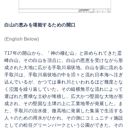
白山の恵みを堪能するための開口
(English Below)
717年の開山から、「神の棲む山」と崇められてきた霊
峰白山。その白山を頂点に、白山の恩恵を受けながら形
成された大地に広がる手取川扇状地。白山を源に流れる
手取川は、手取川扇状地の中を滔々と流れ日本海へ注ぎ
込んでいるが、かつては暴れ川といわれるほど幾度とな
く氾濫を繰り返していた。その縦横無尽な流れによって
運ばれた豊穣な土砂が堆積し、広大かつ堅固な大地が形
成され、その堅固な土壌の上に工業地帯が発展した。ま
た、手取川の治水後、微高地に発展した集落で生活する
人々のための用水がひかれ、その側にコミュニティ施設
としての松任グリーンパークという公園ができた。その